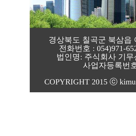
경상북도 칠곡군 북삼읍 어로4
전화번호 : 054)971-652
법인명: 주식회사 기무
사업자등록번호 : 1
COPYRIGHT 2015 ⓒ kimu