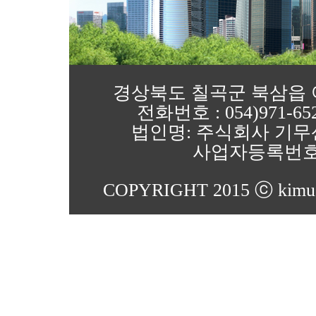
경상북도 칠곡군 북삼읍 어로4
전화번호 : 054)971-652
법인명: 주식회사 기무
사업자등록번호 : 1
COPYRIGHT 2015 ⓒ kimu