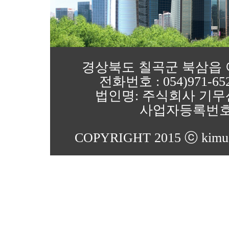
경상북도 칠곡군 북삼읍 어로4
전화번호 : 054)971-652
법인명: 주식회사 기무
사업자등록번호 : 1
COPYRIGHT 2015 ⓒ kimu