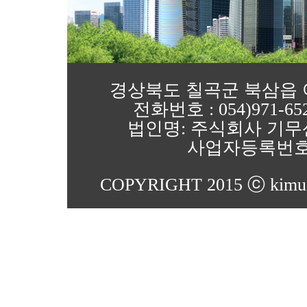
경상북도 칠곡군 북삼읍 어로4
전화번호 : 054)971-652
법인명: 주식회사 기무
사업자등록번호 : 1
COPYRIGHT 2015 ⓒ kimu